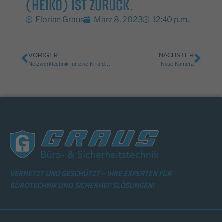
(HEIKO) IST ZURÜCK.
Florian Graus
März 8, 2023
12:40 p.m.
VORIGER
NÄCHSTER
Netzwerktechnik für eine KiTa der VG Freinsheim
Neue Kamera
VERNETZT UND GESCHÜTZT – IHRE EXPERTEN FÜR
BÜROTECHNIK UND SICHERHEITSLÖSUNGEN!