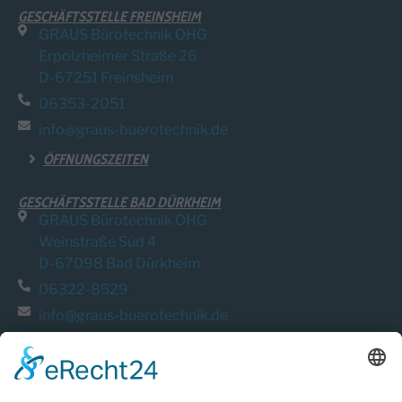
GESCHÄFTSSTELLE FREINSHEIM
GRAUS Bürotechnik OHG
Erpolzheimer Straße 26
D-67251 Freinsheim
06353-2051
info@graus-buerotechnik.de
ÖFFNUNGSZEITEN
GESCHÄFTSSTELLE BAD DÜRKHEIM
GRAUS Bürotechnik OHG
Weinstraße Süd 4
D-67098 Bad Dürkheim
06322-8529
info@graus-buerotechnik.de
ÖFFNUNGSZEITEN
QUICK LINKS