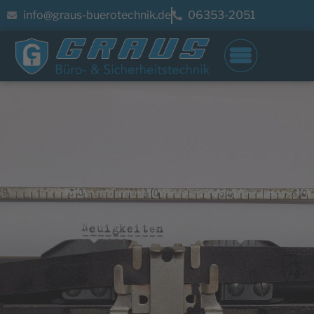
info@graus-buerotechnik.de
06353-2051